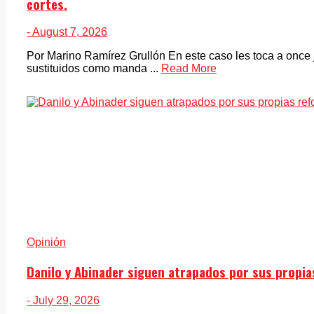
cortes.
- August 7, 2026
Por Marino Ramírez Grullón En este caso les toca a once 
sustituidos como manda ...
Read More
Opinión
Danilo y Abinader siguen atrapados por sus propi
- July 29, 2026