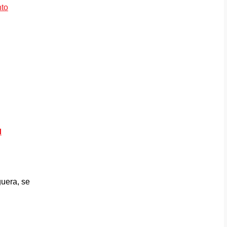
u
uera, se