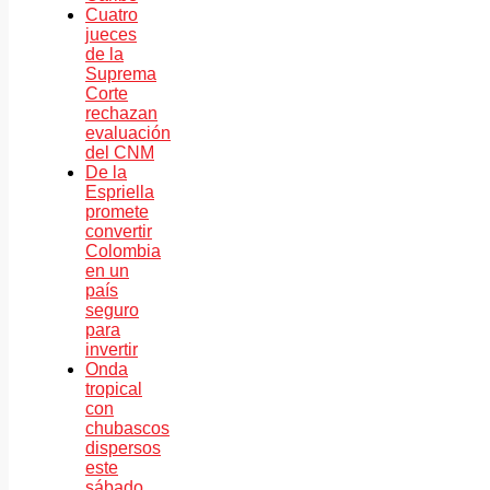
Cuatro
jueces
de la
Suprema
Corte
rechazan
evaluación
del CNM
De la
Espriella
promete
convertir
Colombia
en un
país
seguro
para
invertir
Onda
tropical
con
chubascos
dispersos
este
sábado