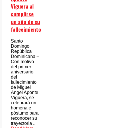
Viguera al
cumplirse
un año de su
fallecimiento
Santo
Domingo,
República
Dominicana.–
Con motivo
del primer
aniversario
del
fallecimiento
de Miguel
Ángel Aponte
Viguera, se
celebrará un
homenaje
póstumo para
reconocer su
trayectoria ...