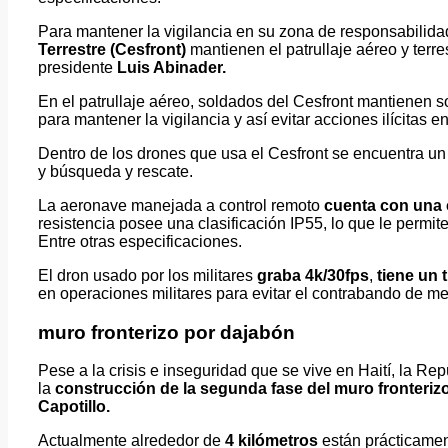
Para mantener la vigilancia en su zona de responsabilidad
Terrestre (Cesfront)
mantienen el patrullaje aéreo y terres
presidente
Luis Abinader.
En el patrullaje aéreo, soldados del Cesfront mantienen s
para mantener la vigilancia y así evitar acciones ilícitas e
Dentro de los drones que usa el Cesfront se encuentra un
y búsqueda y rescate.
La aeronave manejada a control remoto
cuenta con una c
resistencia posee una clasificación IP55, lo que le permi
Entre otras especificaciones.
El dron usado por los militares
graba 4k/30fps
,
tiene un
en operaciones militares para evitar el contrabando de mer
muro fronterizo por dajabón
Pese a la crisis e inseguridad que se vive en Haití, la R
la
construcción de la segunda fase del muro fronterizo
Capotillo.
Actualmente alrededor de
4 kilómetros
están prácticamen