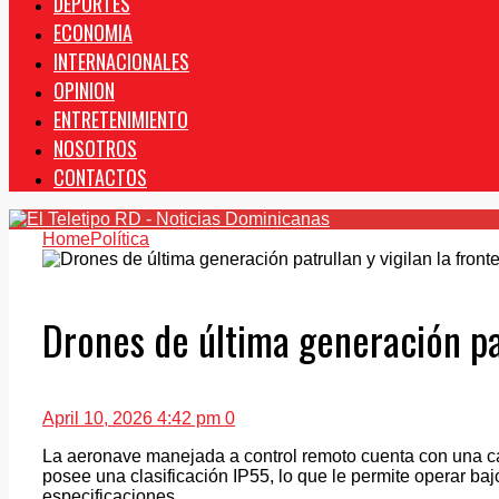
DEPORTES
ECONOMIA
INTERNACIONALES
OPINION
ENTRETENIMIENTO
NOSOTROS
CONTACTOS
Home
Política
Drones de última generación pat
April 10, 2026 4:42 pm
0
La aeronave manejada a control remoto cuenta con una cám
posee una clasificación IP55, lo que le permite operar ba
especificaciones.