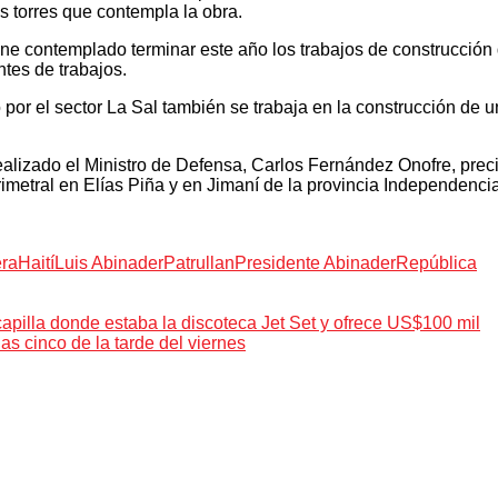
s torres que contempla la obra.
e contemplado terminar este año los trabajos de construcción 
ntes de trabajos.
 por el sector La Sal también se trabaja en la construcción de 
realizado el Ministro de Defensa, Carlos Fernández Onofre, prec
rimetral en Elías Piña y en Jimaní de la provincia Independencia
era
Haití
Luis Abinader
Patrullan
Presidente Abinader
República
pilla donde estaba la discoteca Jet Set y ofrece US$100 mil
as cinco de la tarde del viernes