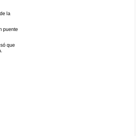
de la
un puente
isó que
.