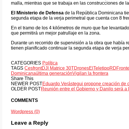
malla, mientras que se trabaja en las construcciones de la
El Ministerio de Defensa
de la República Dominicana tien
segunda etapa de la verja perimetral que cuenta con 8 fre
En el tramo de los 4 kilómetros de muro que fue levantado
que permitirá un mejor patrullaje en la zona.
Durante un recorrido de supervisión a la obra que había 
tienen planificado continuar la segunda etapa de verja pe
CATEGORIES
Política
TAGS
Cesfront
DJI Matrice 30T
Drones
ElTeletipoRD
Front
Dominicana
última generación
Vigilan la frontera
Share This
NEWER POST
Eduardo Verástegui propone creación de ca
OLDER POST
Reunión entre el Gobierno y Danilo será a l
COMMENTS
Wordpress (0)
Leave a Reply