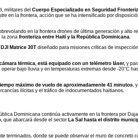
, militares del
Cuerpo Especializado en Seguridad Fronteri
tre en la frontera, acción que se ha intensificado por disposició
obrevolando en la frontera drones de última generación y alto r
n la zona
fronteriza entre Haití y la República Dominicana
.
DJI Matrice 30T
diseñado para misiones críticas de inspección
ámara térmica, está equipado con un telémetro láser,
y par
te operar bajo lluvia y en temperaturas extremas desde -20°C ha
 tiempo máximo de vuelo de aproximadamente 41 minutos
, 
cancías ilícitas y el tráfico de indocumentados haitianos.
epública Dominicana continúa activamente en la frontera por Daj
,
que abarcará desde el sector
La Sal hasta el distrito munici
te terminados, donde se puede observar el muro de concreto c