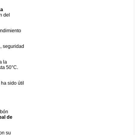
za
n del
endimiento
, seguridad
a la
sta 50°C.
y ha sido útil
abón
pal de
on su