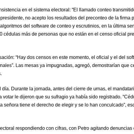
istencia en el sistema electoral: “El llamado conteo transmitid
residente, no acepto los resultados del preconteo de la firma 
algoritmos del software de conteo y escrutinios, en la última s
0 cédulas más de personas que no están en el censo oficial pr
ción: “Hay dos censos en este momento, el oficial y el del sof
onales”. Las mesas ya impugnadas, agregó, demostrarían que c
.
día. Durante la jornada, antes del cierre de urnas, el mandatar
a votar le dijeron que su sufragio ya había sido registrado. “Céd
a señora tiene el derecho de elegir y se lo han conculcado”, esc
lectoral respondiendo con cifras, con Petro agitando denuncias