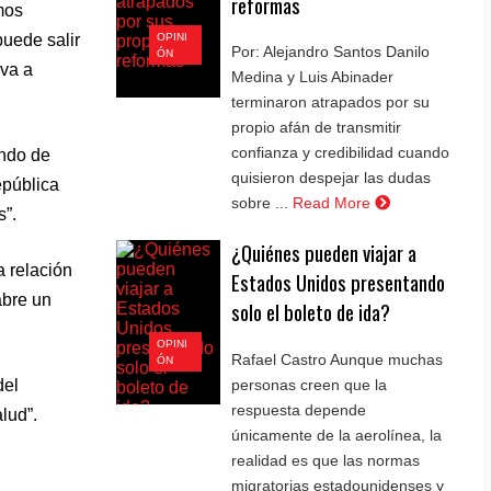
reformas
mos
OPINI
puede salir
Por: Alejandro Santos Danilo
ÓN
 va a
Medina y Luis Abinader
terminaron atrapados por su
propio afán de transmitir
confianza y credibilidad cuando
ando de
quisieron despejar las dudas
epública
sobre ...
Read More
s”.
¿Quiénes pueden viajar a
a relación
Estados Unidos presentando
abre un
solo el boleto de ida?
OPINI
Rafael Castro Aunque muchas
ÓN
personas creen que la
del
respuesta depende
lud”.
únicamente de la aerolínea, la
realidad es que las normas
migratorias estadounidenses y