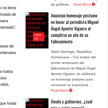
las políticas ...
Read More
o no tiene
Anuncian homenaje póstumo
privada de
en honor al periodista Miguel
emana
Ángel Aponte Viguera al
esentado”,
cumplirse un año de su
OPINI
ÓN
fallecimiento
tware de
Santo Domingo, República
entenares
Dominicana.– Con motivo del
primer aniversario del
fallecimiento de Miguel Ángel
io había
Aponte Viguera, se celebrará
ulas
un homenaje póstumo para
ribió,
reconocer su trayectoria ...
Read More
Deuda y gobiernos, ¿cuál
 que hasta
más y quién menos?