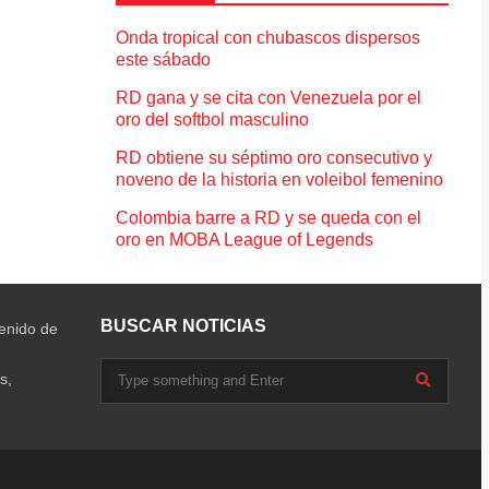
Onda tropical con chubascos dispersos
este sábado
RD gana y se cita con Venezuela por el
oro del softbol masculino
RD obtiene su séptimo oro consecutivo y
noveno de la historia en voleibol femenino
Colombia barre a RD y se queda con el
oro en MOBA League of Legends
BUSCAR NOTICIAS
tenido de
s,