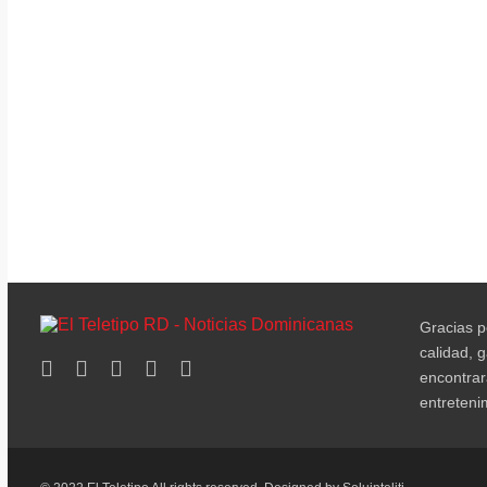
Gracias po
calidad, 
encontrar
entreteni