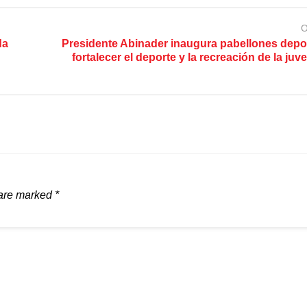
O
da
Presidente Abinader inaugura pabellones depo
fortalecer el deporte y la recreación de la ju
 are marked
*