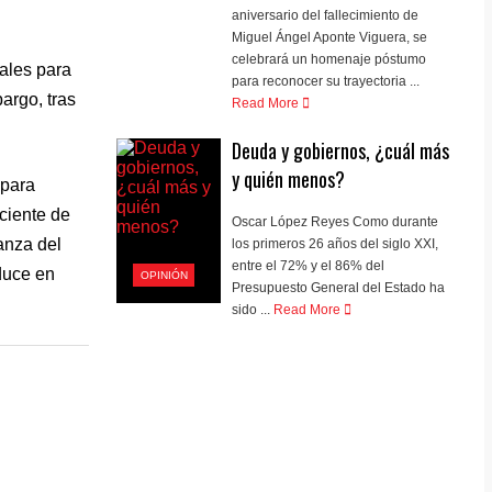
aniversario del fallecimiento de
Miguel Ángel Aponte Viguera, se
celebrará un homenaje póstumo
nales para
para reconocer su trayectoria ...
argo, tras
Read More
Deuda y gobiernos, ¿cuál más
y quién menos?
 para
ciente de
Oscar López Reyes Como durante
anza del
los primeros 26 años del siglo XXI,
entre el 72% y el 86% del
aduce en
OPINIÓN
Presupuesto General del Estado ha
sido ...
Read More