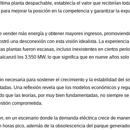
tima planta despachable, establecía el valor que recibirían tod
para mejorar la posición en la competencia y garantizar la exp
de vender más energía y obtener mayores ingresos, promoviendo
mostró una desconexión con esta visión idealista. La experienci
as plantas fueron escasas, incluso inexistentes en ciertos perí
alcanzó los 3,550 MW, lo que significa que en nueve años solo
ón necesaria para sostener el crecimiento y la estabilidad del s
ntadas. Una reflexión revela que los modelos económicos y regu
do que las teorías, por muy bien fundamentadas, no siempre se
estión comprometida.
ón, en un escenario donde la demanda eléctrica crece de mane
en horas pico, además de la obsolescencia del parque generador