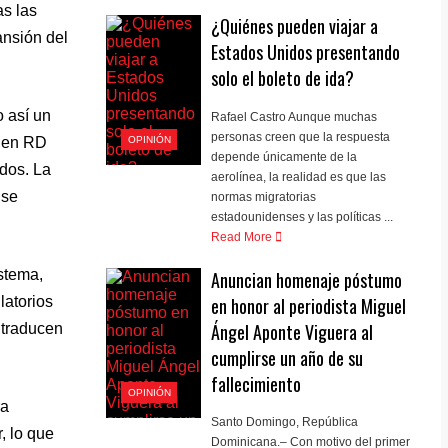
as las
¿Quiénes pueden viajar a
ansión del
Estados Unidos presentando
solo el boleto de ida?
 así un
Rafael Castro Aunque muchas
personas creen que la respuesta
OPINIÓN
a en RD
depende únicamente de la
odos. La
aerolínea, la realidad es que las
 se
normas migratorias
estadounidenses y las políticas ...
Read More
istema,
Anuncian homenaje póstumo
en honor al periodista Miguel
latorios
Ángel Aponte Viguera al
 traducen
cumplirse un año de su
fallecimiento
OPINIÓN
ra
Santo Domingo, República
, lo que
Dominicana.– Con motivo del primer