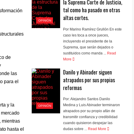
la Suprema Corte de Justicia,
tal como ha pasado en otras
nsformación
altas cortes.
OPINIÓN
Por Marino Ramírez Grullón En este
structurales
caso les toca a once jueces,
incluyendo el presidente de la
Suprema, que serán dejados o
sustituidos como manda ...
Read
rco de
More
y
Danilo y Abinader siguen
onde las
atrapados por sus propias
o para el
reformas
Por: Alejandro Santos Danilo
ta y la
Medina y Luis Abinader terminaron
OPINIÓN
atrapados por su propio afán de
o mercado
transmitir confianza y credibilidad
, mientras
cuando quisieron despejar las
to hasta el
dudas sobre ...
Read More