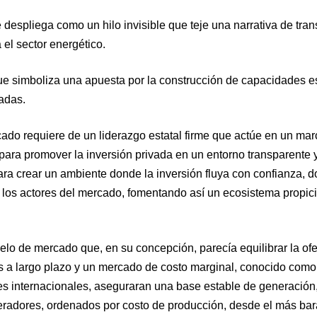
espliega como un hilo invisible que teje una narrativa de tra
 el sector energético.
que simboliza una apuesta por la construcción de capacidades e
adas.
ficado requiere de un liderazgo estatal firme que actúe en un ma
ara promover la inversión privada en un entorno transparente 
ara crear un ambiente donde la inversión fluya con confianza, d
s los actores del mercado, fomentando así un ecosistema propici
o de mercado que, en su concepción, parecía equilibrar la ofer
 a largo plazo y un mercado de costo marginal, conocido com
ones internacionales, aseguraran una base estable de generación
radores, ordenados por costo de producción, desde el más bara